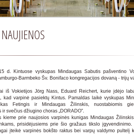
NAUJIENOS
d. Kintuose vyskupas Mindaugas Sabutis pašventino Vok
Hamburgo-Barmbeko Šv. Bonifaco kongregacijos dovaną - trijų v
 iš Vokietijos Jörg Nass, Eduard Reichert, kurie įdėjo lab
o, kad varpinė pasiektų Kintus. Pamaldas laikė vyskupas Mi
ikas Fetingis ir Mindaugas Žilinskis, nuostabiomis gi
us ir svečius džiugino choras „DORADO”.
ieme prie naujosios varpinės kunigas Mindaugas Žilinskis
nkams, prisidėjusiems prie šio gražaus tikslo įgyvendinimo
gai įteikė varpinės bokšto raktus bei varpų valdymo pultelį k