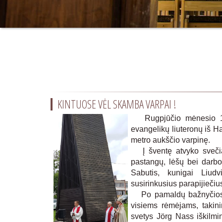
KINTUOSE VĖL SKAMBA VARPAI !
Rugpjūčio mėnesio 15 
evangelikų liuteronų iš 
metro aukščio varpinę.
Į šventę atvyko svečiai
pastangų, lėšų bei darb
Sabutis, kunigai Liudv
susirinkusius parapijieči
Po pamaldų bažnyčios k
visiems rėmėjams, takini
svetys Jörg Nass iškilmin