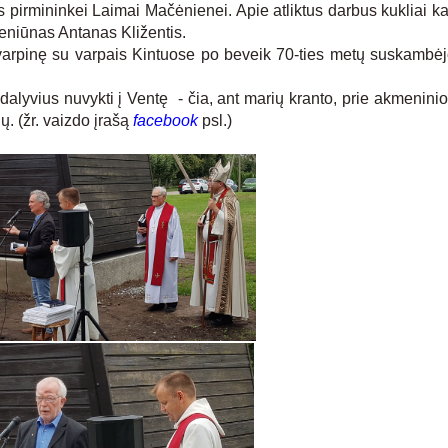
s pirmininkei Laimai Mačėnienei. Apie atliktus darbus kukliai ka
seniūnas Antanas Kližentis.
rpinę su varpais Kintuose po beveik 70-ties metų suskambėj
lyvius nuvykti į Ventę - čia, ant marių kranto, prie akmenini
ų. (žr. vaizdo įrašą
facebook
psl.)