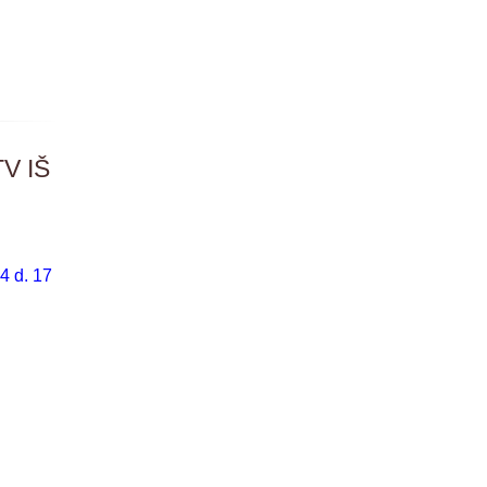
V IŠ
4 d. 17