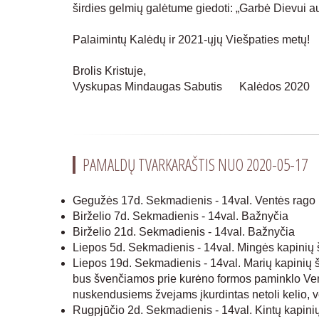
širdies gelmių galėtume giedoti: „Garbė Dievui
Palaimintų Kalėdų ir 2021-ųjų Viešpaties metų!
Brolis Kristuje,
Vyskupas Mindaugas Sabutis Kalėdos 2020
PAMALDŲ TVARKARAŠTIS NUO 2020-05-17
Gegužės 17d. Sekmadienis - 14val. Ventės rago 
Birželio 7d. Sekmadienis - 14val. Bažnyčia
Birželio 21d. Sekmadienis - 14val. Bažnyčia
Liepos 5d. Sekmadienis - 14val. Mingės kapinių 
Liepos 19d. Sekmadienis - 14val. Marių kapinių š
bus švenčiamos prie kurėno formos paminklo Vent
nuskendusiems žvejams įkurdintas netoli kelio, v
Rugpjūčio 2d. Sekmadienis - 14val. Kintų kapini