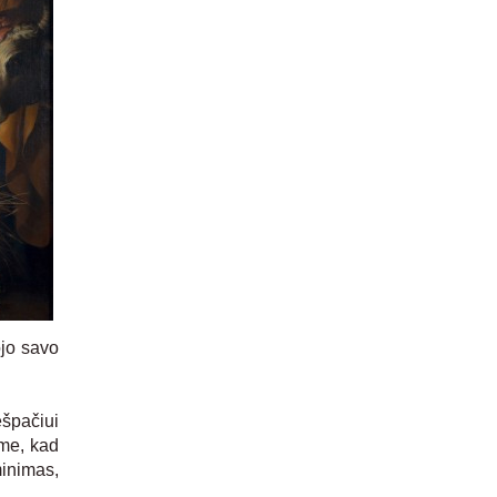
ojo savo
špačiui
ame, kad
minimas,