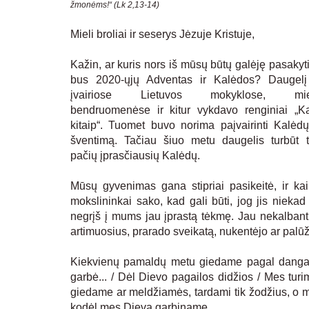
žmonėms!“ (Lk 2,13-14)
Mieli broliai ir seserys Jėzuje Kristuje,
Kažin, ar kuris nors iš mūsų būtų galėję pasakyt
bus 2020-ųjų Adventas ir Kalėdos? Daugel
įvairiose Lietuvos mokyklose, mies
bendruomenėse ir kitur vykdavo renginiai „K
kitaip“. Tuomet buvo norima paįvairinti Kalėdų
šventimą. Tačiau šiuo metu daugelis turbūt t
pačių įprasčiausių Kalėdų.
Mūsų gyvenimas gana stipriai pasikeitė, ir kai
mokslininkai sako, kad gali būti, jog jis niekad 
negrįš į mums jau įprastą tėkmę. Jau nekalbant
artimuosius, prarado sveikatą, nukentėjo ar palū
Kiekvienų pamaldų metu giedame pagal dangaus
garbė... / Dėl Dievo pagailos didžios / Mes tu
giedame ar meldžiamės, tardami tik žodžius, o mi
kodėl mes Dievą garbiname.