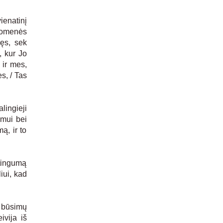
ienatinį
uomenės
nęs, sek
, kur Jo
 ir mes,
s, / Tas
lingieji
imui bei
ą, ir to
stingumą
iui, kad
 būsimų
vija iš