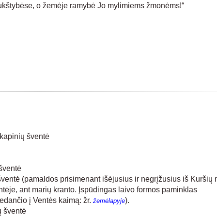
 aukštybėse, o žemėje ramybė Jo mylimiems žmonėms!“
kapinių šventė
šventė
ventė (pamaldos prisimenant išėjusius ir negrįžusius iš Kuršių 
ėje, ant marių kranto. Įspūdingas laivo formos paminklas
edančio į Ventės kaimą: žr.
).
žemėlapyje
ų šventė