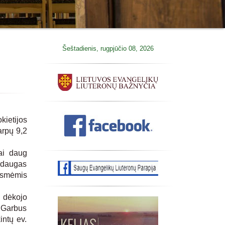
Šeštadienis, rugpjūčio 08, 2026
ietijos
arpų 9,2
ai daug
ndaugas
esmėmis
 dėkojo
. Garbus
intų ev.