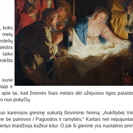
i, koks
į metų
telių
alėdos
 laiko
rokšta
 kurie
taip ir
 apie tai, kad žmonės šiais metais dėl užėjusios ligos palaid
žo nuo pokyčių.
 kareivijos giesmę sukurtą šlovinimo himną: „Aukštybėj Vie
rime be paliovos / Paguodos ir ramybės.“ Kartais net nepajunt
ntys klaidžioja kažkur kitur. O juk ši giesmė yra nuolatinis pri