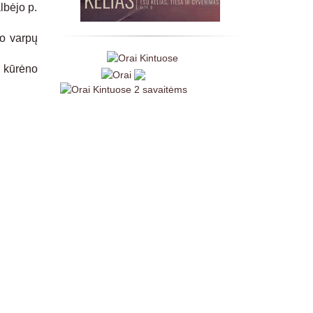
lbėjo p.
o varpų
o kūrėno