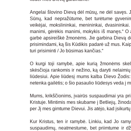
Angelai šlovino Dievą dėl mūsų, ne dėl savęs. Ji
Sūnų, kad nepražūtume, bet turėtume gyvenim
veikėjai, mokslininkai, menininkai, dvasininka
manimi, gėrėkis manimi, mokykis iš manęs.“ O a
garbė apsireiškė žmonėms. Jie garbina Dievą dė
prisimindami, ką šis Kūdikis padarė už mus. Kaip 
turi prisiminti / Jo būsimas kančias.“
O kurgi toji ramybė, apie kurią žmonėms skelbi
skėsčioja rankomis ir nežino, ką daryti nelaimių
liūdesiui. Apie liūdesį mums kalba Dievo Žodis: 
netenka gailėtis; o šio pasaulio liūdesys veda į mir
Mums, krikščionims, įvairūs suspaudimai yra p
Kristuje. Mintimis mes skubame į Betliejų, žinod
per Jį mes gimtume Dievui. Jis atėjo, kad įsikurt
Kur Kristus, ten ir ramybė. Linkiu, kad Jo r
suspaudimų, neatmestume, bet priimtume ir dž