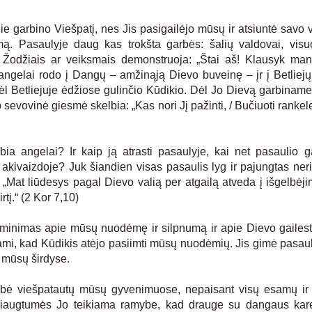
e garbino Viešpatį, nes Jis pasigailėjo mūsų ir atsiuntė savo v
ą. Pasaulyje daug kas trokšta garbės: šalių valdovai, vis
i. Žodžiais ar veiksmais demonstruoja: „Štai aš! Klausyk ma
ngelai rodo į Dangų – amžinąją Dievo buveinę – įr į Betliejų
l Betliejuje ėdžiose gulinčio Kūdikio. Dėl Jo Dievą garbiname
sevovinė giesmė skelbia: „Kas nori Jį pažinti, / Bučiuoti rankele
a angelai? Ir kaip ją atrasti pasaulyje, kai net pasaulio ga
 akivaizdoje? Juk šiandien visas pasaulis lyg ir pajungtas ner
„Mat liūdesys pagal Dievo valią per atgailą atveda į išgelbėjim
tį.“ (2 Kor 7,10)
riminimas apie mūsų nuodėmę ir silpnumą ir apie Dievo gaile
ami, kad Kūdikis atėjo pasiimti mūsų nuodėmių. Jis gimė pasaul
ų mūsų širdyse.
amybė viešpatautų mūsų gyvenimuose, nepaisant visų esamų ir
iaugtumės Jo teikiama ramybe, kad drauge su dangaus karei