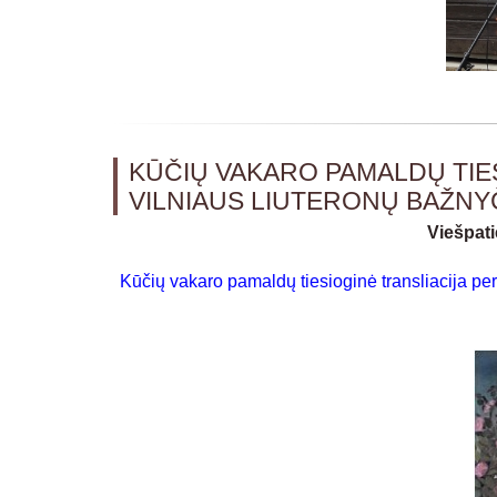
KŪČIŲ VAKARO PAMALDŲ TIES
VILNIAUS LIUTERONŲ BAŽNY
Viešpat
Kūčių vakaro pamaldų tiesioginė transliacija per