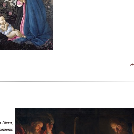
o Dievą,
ylimiems