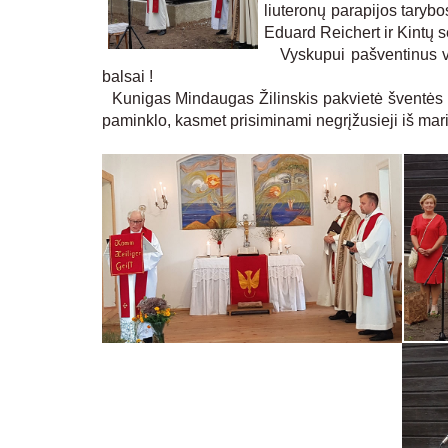
liuteronų parapijos tarybo
Eduard Reichert ir Kintų 
Vyskupui pašventinus va
balsai !
Kunigas Mindaugas Žilinskis pakvietė šventės da
paminklo, kasmet prisiminami negrįžusieji iš mari