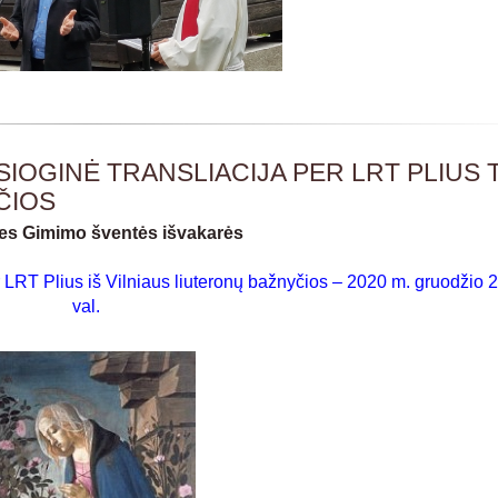
IOGINĖ TRANSLIACIJA PER LRT PLIUS T
ČIOS
ies Gimimo šventės išvakarės
 LRT Plius iš Vilniaus liuteronų bažnyčios – 2020 m. gruodžio 2
val.